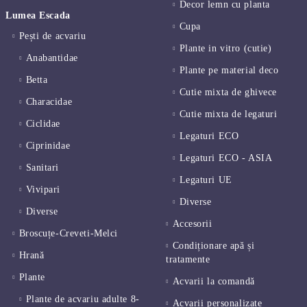
Decor lemn cu planta
Lumea Escada
Cupa
Pești de acvariu
Plante in vitro (cutie)
Anabantidae
Plante pe material deco
Betta
Cutie mixta de ghivece
Characidae
Cutie mixta de legaturi
Ciclidae
Legaturi ECO
Ciprinidae
Legaturi ECO - ASIA
Sanitari
Legaturi UE
Vivipari
Diverse
Diverse
Accesorii
Broscuțe-Creveti-Melci
Condiționare apă și
Hrană
tratamente
Plante
Acvarii la comandă
Plante de acvariu adulte 8-
Acvarii personalizate