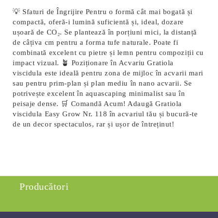
💡 Sfaturi de Îngrijire Pentru o formă cât mai bogată și
compactă, oferă-i lumină suficientă și, ideal, dozare
ușoară de CO₂. Se plantează în porțiuni mici, la distanță
de câțiva cm pentru a forma tufe naturale. Poate fi
combinată excelent cu pietre și lemn pentru compoziții cu
impact vizual. 🪴 Poziționare în Acvariu Gratiola
viscidula este ideală pentru zona de mijloc în acvarii mari
sau pentru prim-plan și plan mediu în nano acvarii. Se
potrivește excelent în aquascaping minimalist sau în
peisaje dense. 🛒 Comandă Acum! Adaugă
Gratiola
viscidula Easy Grow Nr. 118
în acvariul tău și bucură-te
de un decor spectaculos, rar și ușor de întreținut!
Producători