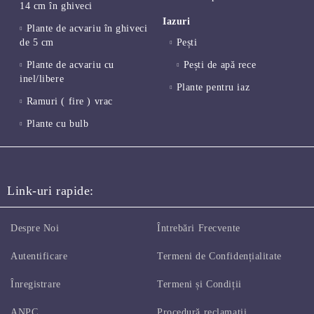
14 cm în ghiveci
Iazuri
Plante de acvariu în ghiveci
de 5 cm
Pești
Plante de acvariu cu
Pești de apă rece
inel/libere
Plante pentru iaz
Ramuri ( fire ) vrac
Plante cu bulb
Link-uri rapide:
Despre Noi
Întrebări Frecvente
Autentificare
Termeni de Confidențialitate
Înregistrare
Termeni și Condiții
ANPC
Procedură reclamaţii