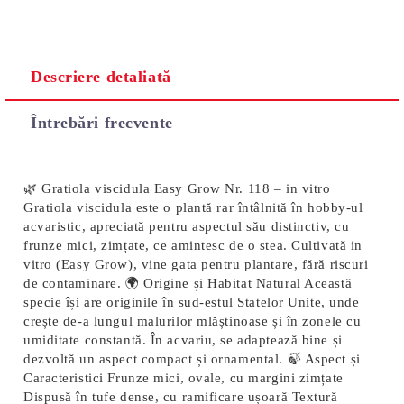
Descriere detaliată
Întrebări frecvente
🌿 Gratiola viscidula Easy Grow Nr. 118 – in vitro
Gratiola viscidula este o plantă rar întâlnită în hobby-ul
acvaristic, apreciată pentru aspectul său distinctiv, cu
frunze mici, zimțate, ce amintesc de o stea. Cultivată in
vitro (Easy Grow), vine gata pentru plantare, fără riscuri
de contaminare. 🌍 Origine și Habitat Natural Această
specie își are originile în sud-estul Statelor Unite, unde
crește de-a lungul malurilor mlăștinoase și în zonele cu
umiditate constantă. În acvariu, se adaptează bine și
dezvoltă un aspect compact și ornamental. 🍃 Aspect și
Caracteristici Frunze mici, ovale, cu margini zimțate
Dispusă în tufe dense, cu ramificare ușoară Textură