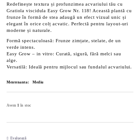
Redefinește textura și profunzimea acvariului tău cu
Gratiola viscidula Easy Grow Nr. 118
! Această plantă cu
frunze în formă de stea adaugă un efect vizual unic și
elegant în orice colț acvatic. Perfectă pentru layout-uri
moderne și naturale.
Formă spectaculoasă
: Frunze zimțate, stelate, de un
verde intens.
Easy Grow – in vitro
: Curată, sigură, fără melci sau
alge.
Versatilă
: Ideală pentru mijlocul sau fundalul acvariului.
Mentenanta:
Mediu
Îmi doresc
Avem
1
în stoc
Evaluează