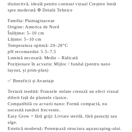
distinctivă, ideală pentru contrast vizual Creștere lentă
spre moderată ⚙️ Detalii Tehnice
Familia:
Plantaginaceae
Origine:
America de Nord
Înălțime:
5–10 cm
Lățime:
5–10 cm
Temperatura optimă:
20–28°C
pH recomandat:
5.5–7.5
Lumină necesară:
Medie – Ridicată
Poziționare în acvariu:
Mijloc / fundal (pentru nano
layout, și prim-plan)
✅ Beneficii și Avantaje
Textură inedită:
Frunzele stelate creează un efect vizual
diferit față de plantele clasice.
Compatibilă cu acvarii nano:
Formă compactă, nu
necesită tunderi frecvente.
Easy Grow = fără griji:
Livrare sterilă, fără paraziți sau
alge.
Estetică modernă:
Potențează structura aquascaping-ului.