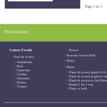
Page 1 of 1
Producători
Lumea Escada
Diverse
Broscuțe-Creveti-Melci
Pești de acvariu
Hrană
Anabantidae
Betta
Plante
Characidae
Plante de acvariu adulte 8-14 
Ciclidae
Plante de acvariu în ghiveci d
Ciprinidae
Plante de acvariu cu inel/liber
Sanitari
Ramuri ( fire ) vrac
Vivipari
Plante cu bulb