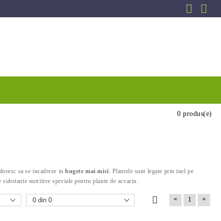
0 produs(e)
 doresc sa se incadreze in
bugete mai mici
. Plantele sunt legate prin inel pe
 substante nutritive speciale pentru plante de acvariu.
«
»
1