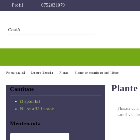
Profil
0752031079
Prima pagină
Lumea Escada
Plante
Plante de acvariu cu inel/libere
Plante 
Cantitate
Disponibil
Plantele cu in
Nu se află în stoc
care il veti d
Mentenanta