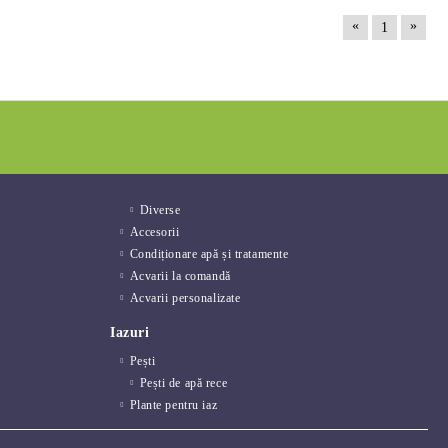
«
»
1
Diverse
Accesorii
Condiționare apă și tratamente
Acvarii la comandă
Acvarii personalizate
Iazuri
Pești
Pești de apă rece
Plante pentru iaz