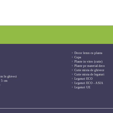
Decor lemn cu planta
Cupa
Plante in vitro (cutie)
Plante pe material deco
Cutie mixta de ghivece
Cutie mixta de legaturi
cm în ghiveci
Legaturi ECO
e 5 cm
Legaturi ECO - ASIA
e
Legaturi UE