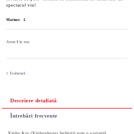
spectacol viu!
Marime:
L
Îmi doresc
Avem
1
în stoc
Evaluează
Descriere detaliată
Întrebări frecvente
Xipho Koi (Xiphophorus hellerii) este o variantă