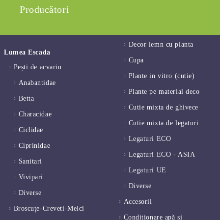
Producători
Decor lemn cu planta
Lumea Escada
Cupa
Pești de acvariu
Plante in vitro (cutie)
Anabantidae
Plante pe material deco
Betta
Cutie mixta de ghivece
Characidae
Cutie mixta de legaturi
Ciclidae
Legaturi ECO
Ciprinidae
Legaturi ECO - ASIA
Sanitari
Legaturi UE
Vivipari
Diverse
Diverse
Accesorii
Broscuțe-Creveti-Melci
Condiționare apă și