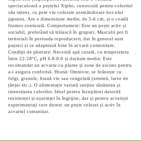
spectaculoasă a peștelui Xipho, cunoscută pentru coloritul
său intens, cu pete viu colorate asemănătoare koi-ului
japonez. Are o dimensiune medie, de 5-6 cm, și o coadă
frumos conturată. Comportament: Este un pește activ și
sociabil, preferând să trăiască în grupuri. Masculii pot fi
teritoriali în perioada reproducerii, dar în general sunt
pașnici și se adaptează bine în acvarii comunitare.
Condiții de păstrare: Necesită apă curată, cu temperatura
între 22-28°C, pH 6.8-8.0 și duritate medie. Este
recomandat un acvariu cu plante și zone de ascuns pentru
a-i asigura confortul. Hrană: Omnivor, se hrănește cu
fulgi, granule, hrană vie sau congelată (artemii, larve de
țânțar etc.). O alimentație variată susține sănătatea și
intensitatea culorilor. Ideal pentru începători datorită
rezistenței și ușurinței în îngrijire, dar și pentru acvariști
experimentați care doresc un pește colorat și activ în
acvariul comunitar.