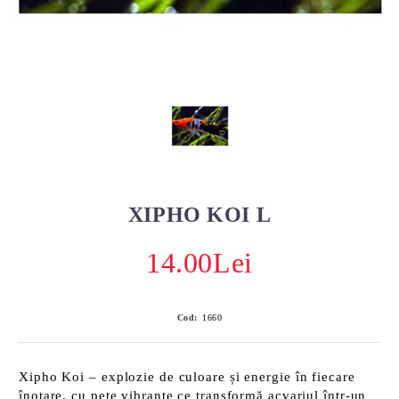
XIPHO KOI L
14.00Lei
Cod:
1660
Xipho Koi – explozie de culoare și energie în fiecare
înotare, cu pete vibrante ce transformă acvariul într-un