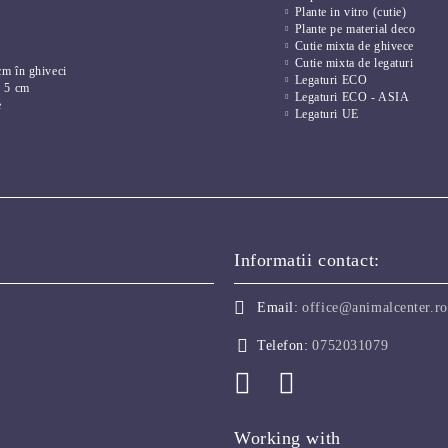
Plante in vitro (cutie)
Plante pe material deco
Cutie mixta de ghivece
Cutie mixta de legaturi
cm în ghiveci
Legaturi ECO
e 5 cm
Legaturi ECO - ASIA
e
Legaturi UE
Informatii contact:
Email:
office@animalcenter.ro
Telefon:
0752031079
Working with