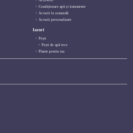
Accesorii
Condiționare apă și tratamente
Acvarii la comandă
Acvarii personalizate
Iazuri
Pești
Pești de apă rece
Plante pentru iaz