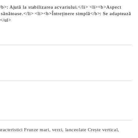
b>: Ajută la stabilizarea acvariului.</li> <li><b>Aspect
 sănătoase.</li> <li><b>Întreținere simplă</b>: Se adaptează
 </ul>
Îmi doresc
acteristici Frunze mari, verzi, lanceolate Crește vertical,