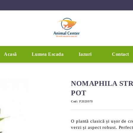
Acasă
Lumea Escada
Iazuri
Contact
NOMAPHILA STR
POT
Cod:
P2020970
O plantă clasică și ușor de c
verzi și aspect robust. Perfec