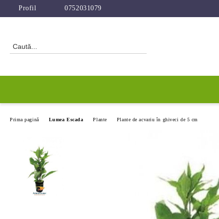
Profil
0752031079
Prima pagină
Lumea Escada
Plante
Plante de acvariu în ghiveci de 5 cm