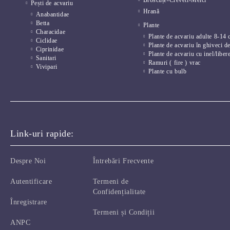
Broscuțe-Creveti-Melci
Pești de acvariu
Hrană
Anabantidae
Betta
Plante
Characidae
Plante de acvariu adulte 8-14 
Ciclidae
Plante de acvariu în ghiveci d
Ciprinidae
Plante de acvariu cu inel/liber
Sanitari
Ramuri ( fire ) vrac
Vivipari
Plante cu bulb
Link-uri rapide:
Despre Noi
Întrebări Frecvente
Autentificare
Termeni de
Confidențialitate
Înregistrare
Termeni și Condiții
ANPC