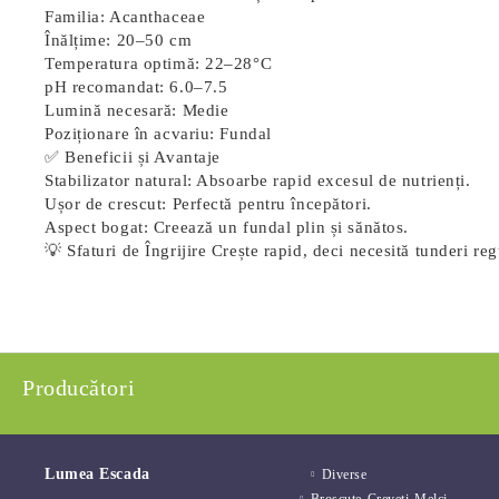
Familia:
Acanthaceae
Înălțime:
20–50 cm
Temperatura optimă:
22–28°C
pH recomandat:
6.0–7.5
Lumină necesară:
Medie
Poziționare în acvariu:
Fundal
✅ Beneficii și Avantaje
Stabilizator natural
: Absoarbe rapid excesul de nutrienți.
Ușor de crescut
: Perfectă pentru începători.
Aspect bogat
: Creează un fundal plin și sănătos.
💡 Sfaturi de Îngrijire Crește rapid, deci necesită tunderi re
Producători
Lumea Escada
Diverse