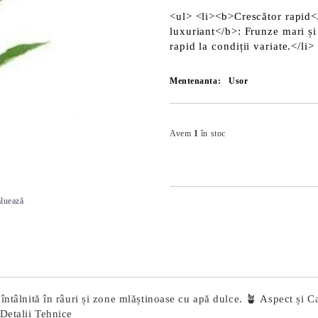
<ul> <li><b>Crescător rapid</
luxuriant</b>: Frunze mari și
rapid la condiții variate.</li>
Mentenanta:
Usor
Avem
1
în stoc
luează
ntâlnită în râuri și zone mlăștinoase cu apă dulce. 🪴 Aspect și Car
 Detalii Tehnice