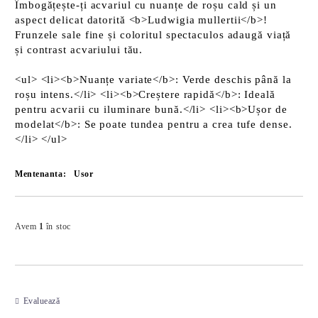
Îmbogățește-ți acvariul cu nuanțe de roșu cald și un
aspect delicat datorită <b>Ludwigia mullertii</b>!
Frunzele sale fine și coloritul spectaculos adaugă viață
și contrast acvariului tău.
<ul> <li><b>Nuanțe variate</b>: Verde deschis până la
roșu intens.</li> <li><b>Creștere rapidă</b>: Ideală
pentru acvarii cu iluminare bună.</li> <li><b>Ușor de
modelat</b>: Se poate tundea pentru a crea tufe dense.
</li> </ul>
Mentenanta:
Usor
Îmi doresc
Avem
1
în stoc
Evaluează