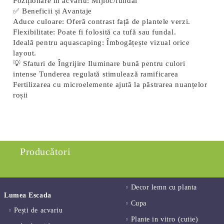
Poziționare în acvariu:
Mijloc/fundal
✅ Beneficii și Avantaje
Aduce culoare
: Oferă contrast față de plantele verzi.
Flexibilitate
: Poate fi folosită ca tufă sau fundal.
Ideală pentru aquascaping
: Îmbogățește vizual orice
layout.
💡 Sfaturi de Îngrijire Iluminare bună pentru culori
intense Tunderea regulată stimulează ramificarea
Fertilizarea cu microelemente ajută la păstrarea nuanțelor
roșii
Producători
Decor lemn cu planta
Lumea Escada
Cupa
Pești de acvariu
Plante in vitro (cutie)