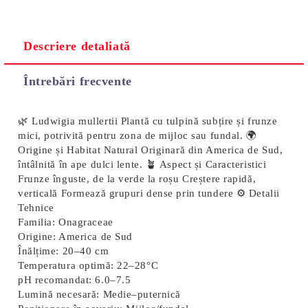
Descriere detaliată
Întrebări frecvente
🌿 Ludwigia mullertii Plantă cu tulpină subțire și frunze
mici, potrivită pentru zona de mijloc sau fundal. 🌍
Origine și Habitat Natural Originară din America de Sud,
întâlnită în ape dulci lente. 🪴 Aspect și Caracteristici
Frunze înguste, de la verde la roșu Creștere rapidă,
verticală Formează grupuri dense prin tundere ⚙️ Detalii
Tehnice
Familia:
Onagraceae
Origine:
America de Sud
Înălțime:
20–40 cm
Temperatura optimă:
22–28°C
pH recomandat:
6.0–7.5
Lumină necesară:
Medie–puternică