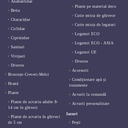
Anabantidae
Plante pe material deco
Betta
Cutie mixta de ghivece
Characidae
Cutie mixta de legaturi
Ciclidae
Legaturi ECO
Ciprinidae
Legaturi ECO - ASIA
Sanitari
Legaturi UE
Vivipari
Diverse
Diverse
Accesorii
Broscuțe-Creveti-Melci
Condiționare apă și
Hrană
tratamente
Plante
Acvarii la comandă
Plante de acvariu adulte 8-
Acvarii personalizate
14 cm în ghiveci
Iazuri
Plante de acvariu în ghiveci
de 5 cm
Pești