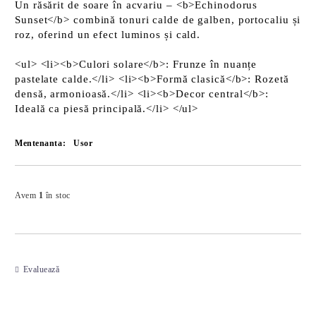
Un răsărit de soare în acvariu – <b>Echinodorus
Sunset</b> combină tonuri calde de galben, portocaliu și
roz, oferind un efect luminos și cald.
<ul> <li><b>Culori solare</b>: Frunze în nuanțe
pastelate calde.</li> <li><b>Formă clasică</b>: Rozetă
densă, armonioasă.</li> <li><b>Decor central</b>:
Ideală ca piesă principală.</li> </ul>
Mentenanta:
Usor
Îmi doresc
Avem
1
în stoc
Evaluează