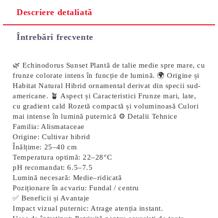
Descriere detaliată
Întrebări frecvente
🌿 Echinodorus Sunset Plantă de talie medie spre mare, cu
frunze colorate intens în funcție de lumină. 🌍 Origine și
Habitat Natural Hibrid ornamental derivat din specii sud-
americane. 🪴 Aspect și Caracteristici Frunze mari, late,
cu gradient cald Rozetă compactă și voluminoasă Culori
mai intense în lumină puternică ⚙️ Detalii Tehnice
Familia:
Alismataceae
Origine:
Cultivar hibrid
Înălțime:
25–40 cm
Temperatura optimă:
22–28°C
pH recomandat:
6.5–7.5
Lumină necesară:
Medie–ridicată
Poziționare în acvariu:
Fundal / centru
✅ Beneficii și Avantaje
Impact vizual puternic
: Atrage atenția instant.