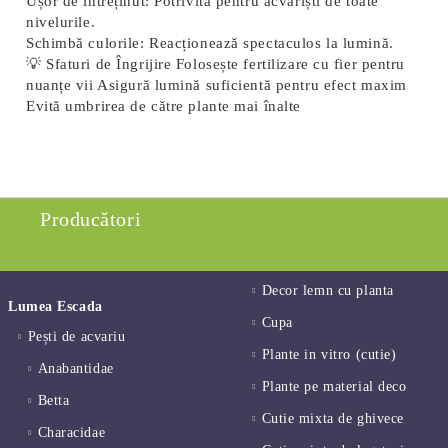
Ușor de întreținut
: Potrivită pentru acvariști de toate
nivelurile.
Schimbă culorile
: Reacționează spectaculos la lumină.
💡 Sfaturi de Îngrijire Folosește fertilizare cu fier pentru
nuanțe vii Asigură lumină suficientă pentru efect maxim
Evită umbrirea de către plante mai înalte
Producători
Decor lemn cu planta
Lumea Escada
Cupa
Pești de acvariu
Plante in vitro (cutie)
Anabantidae
Plante pe material deco
Betta
Cutie mixta de ghivece
Characidae