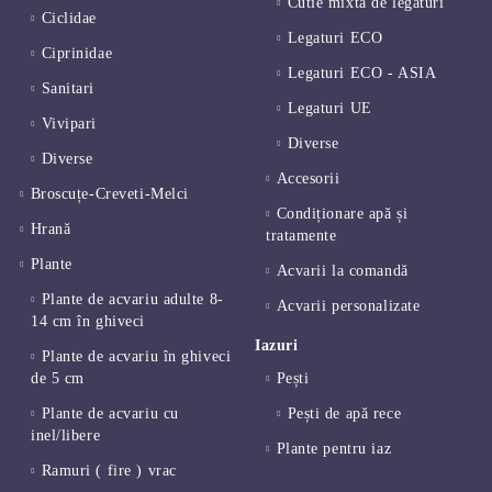
Cutie mixta de legaturi
Ciclidae
Legaturi ECO
Ciprinidae
Legaturi ECO - ASIA
Sanitari
Legaturi UE
Vivipari
Diverse
Diverse
Accesorii
Broscuțe-Creveti-Melci
Condiționare apă și
Hrană
tratamente
Plante
Acvarii la comandă
Plante de acvariu adulte 8-
Acvarii personalizate
14 cm în ghiveci
Iazuri
Plante de acvariu în ghiveci
de 5 cm
Pești
Plante de acvariu cu
Pești de apă rece
inel/libere
Plante pentru iaz
Ramuri ( fire ) vrac