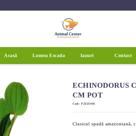
Acasă
Lumea Escada
Iazuri
Contact
ECHINODORUS C
CM POT
Cod:
P2020490
Clasicul spadă amazoniană, cu