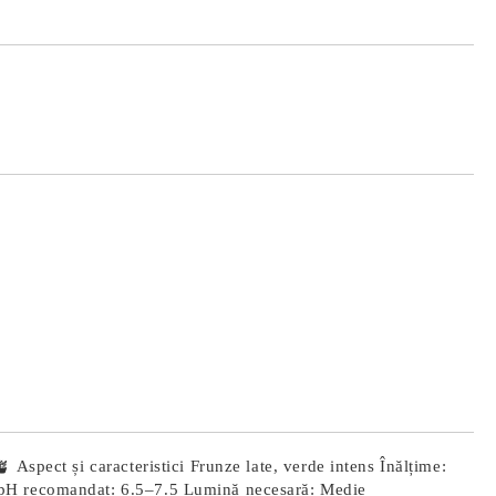
Îmi doresc
 Aspect și caracteristici Frunze late, verde intens Înălțime:
C pH recomandat: 6.5–7.5 Lumină necesară: Medie