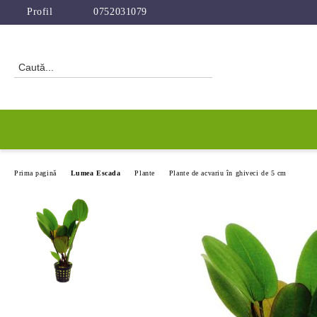
Profil
0752031079
Prima pagină
Lumea Escada
Plante
Plante de acvariu în ghiveci de 5 cm