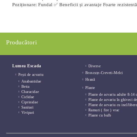
Poziționare: Fundal ✅ Beneficii și avantaje Foarte rezistentă
Producători
Lumea Escada
Diverse
Broscuțe-Creveti-Melci
Pești de acvariu
Hrană
Anabantidae
Betta
Plante
Characidae
Plante de acvariu adulte 8-14 
Ciclidae
Plante de acvariu în ghiveci d
Ciprinidae
Plante de acvariu cu inel/liber
Sanitari
Ramuri ( fire ) vrac
Vivipari
Plante cu bulb