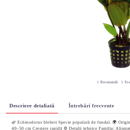
Recomandă
Eva
Descriere detaliată
Întrebări frecvente
🌿 Echinodorus bleheri Specie populară de fundal. 🌍 Origine 
40–50 cm Creștere rapidă ⚙️ Detalii tehnice Familia: Alis