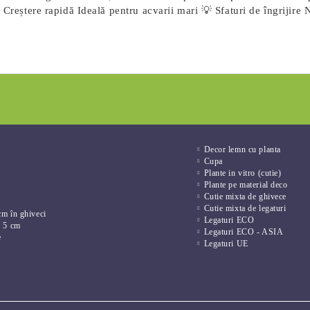
 Creștere rapidă Ideală pentru acvarii mari 💡 Sfaturi de îngrijire 
Decor lemn cu planta
Cupa
Plante in vitro (cutie)
Plante pe material deco
Cutie mixta de ghivece
Cutie mixta de legaturi
cm în ghiveci
Legaturi ECO
e 5 cm
Legaturi ECO - ASIA
e
Legaturi UE