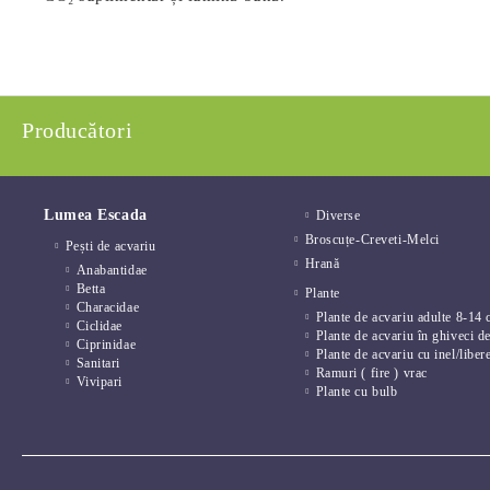
Producători
Lumea Escada
Diverse
Broscuțe-Creveti-Melci
Pești de acvariu
Hrană
Anabantidae
Betta
Plante
Characidae
Plante de acvariu adulte 8-14 
Ciclidae
Plante de acvariu în ghiveci d
Ciprinidae
Plante de acvariu cu inel/liber
Sanitari
Ramuri ( fire ) vrac
Vivipari
Plante cu bulb