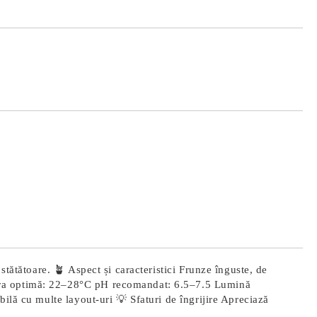
Îmi doresc
stătătoare. 🪴 Aspect și caracteristici Frunze înguste, de
tura optimă: 22–28°C pH recomandat: 6.5–7.5 Lumină
ilă cu multe layout-uri 💡 Sfaturi de îngrijire Apreciază