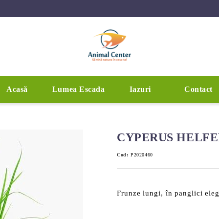
Acasă
Lumea Escada
Iazuri
Contact
CYPERUS HELFER
Cod:
P2020460
Frunze lungi, în panglici ele