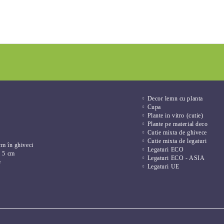
Decor lemn cu planta
Cupa
Plante in vitro (cutie)
Plante pe material deco
Cutie mixta de ghivece
Cutie mixta de legaturi
cm în ghiveci
Legaturi ECO
e 5 cm
Legaturi ECO - ASIA
e
Legaturi UE