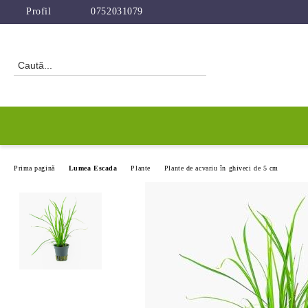
Profil
0752031079
Prima pagină
Lumea Escada
Plante
Plante de acvariu în ghiveci de 5 cm