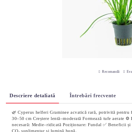
Recomandă
Eva
Descriere detaliată
Întrebări frecvente
🌿 Cyperus helferi Graminee acvatică rară, potrivită pentru f
30–50 cm Creștere lentă–moderată Formează tufe aerate ⚙️
necesară: Medie–ridicată Poziționare: Fundal ✅ Beneficii și 
CO₂ suplimentar și lumină bună.