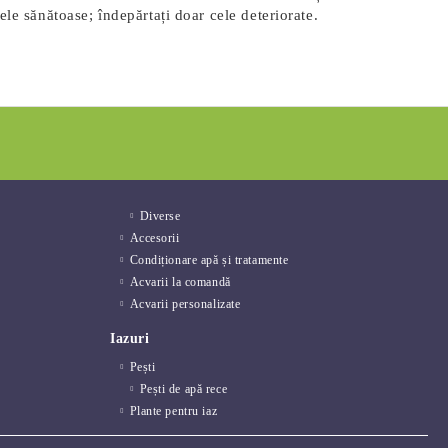
ele sănătoase; îndepărtați doar cele deteriorate.
Diverse
Accesorii
Condiționare apă și tratamente
Acvarii la comandă
Acvarii personalizate
Iazuri
Pești
Pești de apă rece
Plante pentru iaz