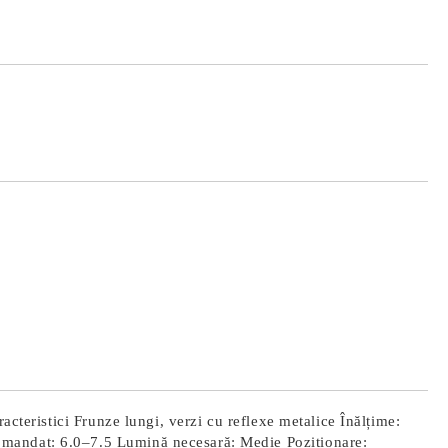
Îmi doresc
acteristici Frunze lungi, verzi cu reflexe metalice Înălțime:
omandat: 6.0–7.5 Lumină necesară: Medie Poziționare: