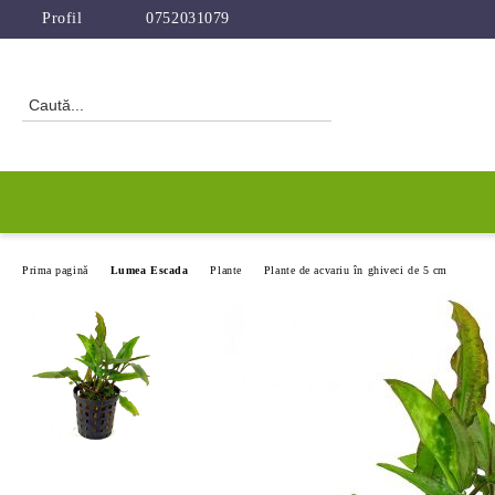
Profil
0752031079
Prima pagină
Lumea Escada
Plante
Plante de acvariu în ghiveci de 5 cm