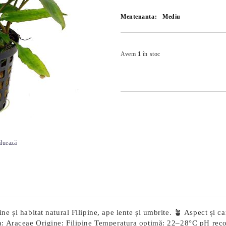
Mentenanta:
Mediu
Avem
1
în stoc
luează
 și habitat natural Filipine, ape lente și umbrite. 🪴 Aspect și car
ia: Araceae Origine: Filipine Temperatura optimă: 22–28°C pH rec