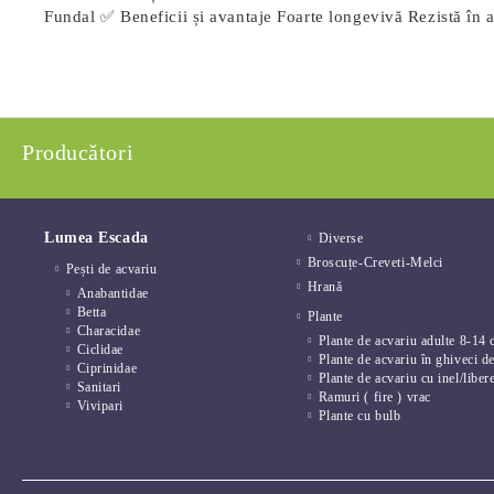
Fundal ✅ Beneficii și avantaje Foarte longevivă Rezistă în ac
Producători
Lumea Escada
Diverse
Broscuțe-Creveti-Melci
Pești de acvariu
Hrană
Anabantidae
Betta
Plante
Characidae
Plante de acvariu adulte 8-14 
Ciclidae
Plante de acvariu în ghiveci d
Ciprinidae
Plante de acvariu cu inel/liber
Sanitari
Ramuri ( fire ) vrac
Vivipari
Plante cu bulb