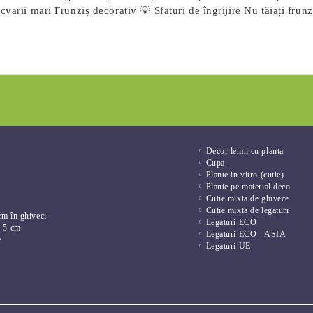
varii mari Frunziș decorativ 💡 Sfaturi de îngrijire Nu tăiați frunz
Decor lemn cu planta
Cupa
Plante in vitro (cutie)
Plante pe material deco
Cutie mixta de ghivece
Cutie mixta de legaturi
cm în ghiveci
Legaturi ECO
e 5 cm
Legaturi ECO - ASIA
e
Legaturi UE