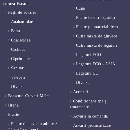
Lumea Escada
Cupa
Pești de acvariu
Plante in vitro (cutie)
Anabantidae
Plante pe material deco
Betta
Cutie mixta de ghivece
Characidae
Cutie mixta de legaturi
Ciclidae
Legaturi ECO
Ciprinidae
Legaturi ECO - ASIA
Sanitari
Legaturi UE
Vivipari
Diverse
Diverse
Accesorii
Broscuțe-Creveti-Melci
Condiționare apă și
Hrană
tratamente
Plante
Acvarii la comandă
Plante de acvariu adulte 8-
Acvarii personalizate
14 cm în ghiveci