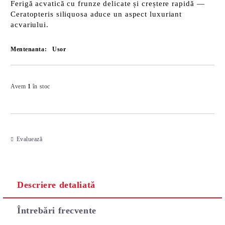
Ferigă acvatică cu frunze delicate și creștere rapidă —
Ceratopteris siliquosa aduce un aspect luxuriant
acvariului.
Mentenanta:
Usor
Îmi doresc
Avem
1
în stoc
Evaluează
Descriere detaliată
Întrebări frecvente