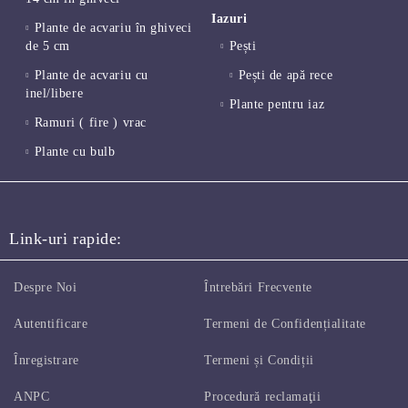
Iazuri
Plante de acvariu în ghiveci
de 5 cm
Pești
Plante de acvariu cu
Pești de apă rece
inel/libere
Plante pentru iaz
Ramuri ( fire ) vrac
Plante cu bulb
Link-uri rapide:
Despre Noi
Întrebări Frecvente
Autentificare
Termeni de Confidențialitate
Înregistrare
Termeni și Condiții
ANPC
Procedură reclamaţii