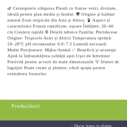
🌿 Ceratopteris siliquosa Plantă cu frunze verzi, divizate,
ideală pentru plan mediu și fundal. 🌍 Origine și habitat
natural Zone tropicale din Asia și Africa. 🪴 Aspect și
caracteristici Frunze ramificate, ușoare Înălțime: 20–40
cm Creștere rapidă ⚙️ Detalii tehnice Familia: Pteridaceae
Origine: Tropicele Asiei și Africii Temperatura optimă:
20–28°C pH recomandat: 6.0–7.5 Lumină necesară:
Medie Poziționare: Mijloc/fundal ✅ Beneficii și avantaje
Ajută la îmbunătățirea calității apei Ușor de întreținut
Potrivită pentru acvarii de toate dimensiunile 💡 Sfaturi de
îngrijire Poate crește și plutitor; oferă spațiu pentru
extinderea frunzelor.
Producători
Decor lemn cu planta