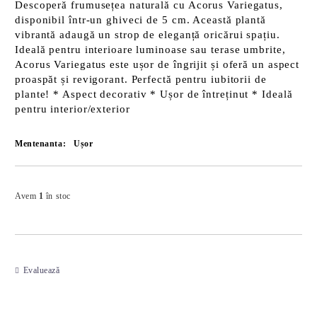
Descoperă frumusețea naturală cu
Acorus Variegatus
,
disponibil într-un ghiveci de 5 cm. Această plantă
vibrantă adaugă un strop de eleganță oricărui spațiu.
Ideală pentru interioare luminoase sau terase umbrite,
Acorus Variegatus este ușor de îngrijit și oferă un aspect
proaspăt și revigorant. Perfectă pentru iubitorii de
plante! *
Aspect decorativ
*
Ușor de întreținut
*
Ideală
pentru interior/exterior
Mentenanta:
Ușor
Îmi doresc
Avem
1
în stoc
Evaluează