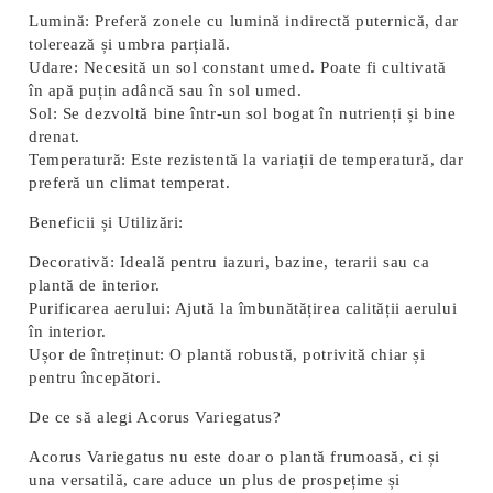
Lumină:
Preferă zonele cu lumină indirectă puternică, dar
tolerează și umbra parțială.
Udare:
Necesită un sol constant umed. Poate fi cultivată
în apă puțin adâncă sau în sol umed.
Sol:
Se dezvoltă bine într-un sol bogat în nutrienți și bine
drenat.
Temperatură:
Este rezistentă la variații de temperatură, dar
preferă un climat temperat.
Beneficii și Utilizări:
Decorativă:
Ideală pentru iazuri, bazine, terarii sau ca
plantă de interior.
Purificarea aerului:
Ajută la îmbunătățirea calității aerului
în interior.
Ușor de întreținut:
O plantă robustă, potrivită chiar și
pentru începători.
De ce să alegi Acorus Variegatus?
Acorus Variegatus nu este doar o plantă frumoasă, ci și
una versatilă, care aduce un plus de prospețime și