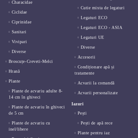
Characidae
Cutie mixta de legaturi
Ciclidae
Legaturi ECO
Ciprinidae
Legaturi ECO - ASIA
Sanitari
Legaturi UE
Vivipari
Diverse
Diverse
Accesorii
Broscuțe-Creveti-Melci
Condiționare apă și
Hrană
tratamente
Plante
Acvarii la comandă
Plante de acvariu adulte 8-
Acvarii personalizate
14 cm în ghiveci
Iazuri
Plante de acvariu în ghiveci
de 5 cm
Pești
Plante de acvariu cu
Pești de apă rece
inel/libere
Plante pentru iaz