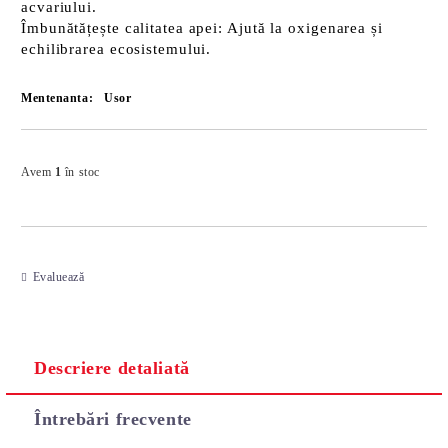
acvariului.
Îmbunătățește calitatea apei:
Ajută la oxigenarea și
echilibrarea ecosistemului.
Mentenanta:
Usor
Îmi doresc
Avem
1
în stoc
Evaluează
Descriere detaliată
Întrebări frecvente