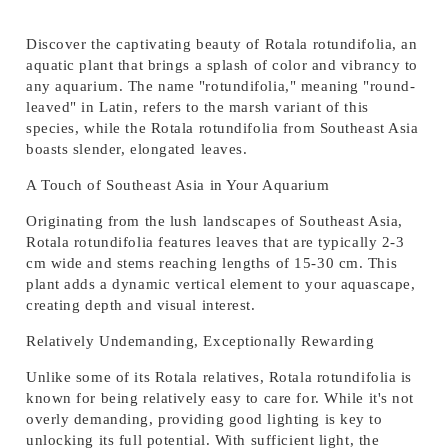
Discover the captivating beauty of
Rotala rotundifolia
, an
aquatic plant that brings a splash of color and vibrancy to
any aquarium. The name "rotundifolia," meaning "round-
leaved" in Latin, refers to the marsh variant of this
species, while the Rotala rotundifolia from Southeast Asia
boasts slender, elongated leaves.
A Touch of Southeast Asia in Your Aquarium
Originating from the lush landscapes of Southeast Asia,
Rotala rotundifolia features leaves that are typically 2-3
cm wide and stems reaching lengths of 15-30 cm. This
plant adds a dynamic vertical element to your aquascape,
creating depth and visual interest.
Relatively Undemanding, Exceptionally Rewarding
Unlike some of its Rotala relatives, Rotala rotundifolia is
known for being relatively easy to care for. While it's not
overly demanding, providing good lighting is key to
unlocking its full potential. With sufficient light, the