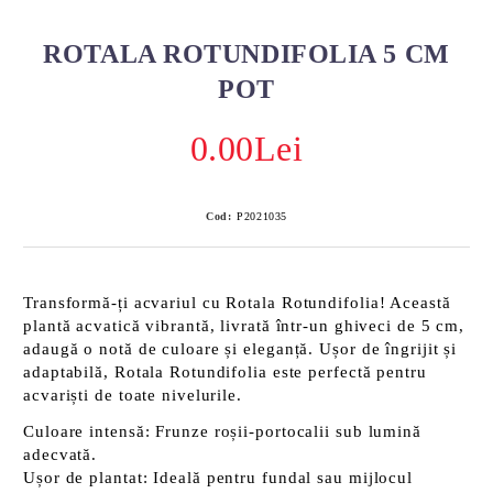
ROTALA ROTUNDIFOLIA 5 CM
POT
0.00Lei
Cod:
P2021035
Transformă-ți acvariul cu
Rotala Rotundifolia
! Această
plantă acvatică vibrantă, livrată într-un ghiveci de 5 cm,
adaugă o notă de culoare și eleganță. Ușor de îngrijit și
adaptabilă, Rotala Rotundifolia este perfectă pentru
acvariști de toate nivelurile.
Culoare intensă:
Frunze roșii-portocalii sub lumină
adecvată.
Ușor de plantat:
Ideală pentru fundal sau mijlocul