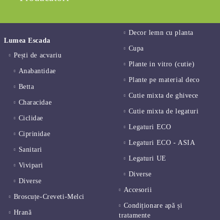
Decor lemn cu planta
Lumea Escada
Cupa
Pești de acvariu
Plante in vitro (cutie)
Anabantidae
Plante pe material deco
Betta
Cutie mixta de ghivece
Characidae
Cutie mixta de legaturi
Ciclidae
Legaturi ECO
Ciprinidae
Legaturi ECO - ASIA
Sanitari
Legaturi UE
Vivipari
Diverse
Diverse
Accesorii
Broscuțe-Creveti-Melci
Condiționare apă și
Hrană
tratamente