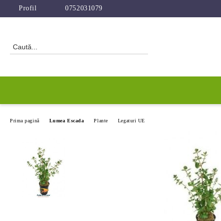
Profil
0752031079
Prima pagină
Lumea Escada
Plante
Legaturi UE