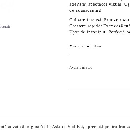
adevărat spectacol vizual. Ușo
de aquascaping.
Culoare intensă
: Frunze roz-r
Crestere rapidă
: Formează tuf
luează
Ușor de întreținut
: Perfectă p
Mentenanta:
Usor
Avem
1
în stoc
ntă acvatică originară din Asia de Sud-Est, apreciată pentru frunza