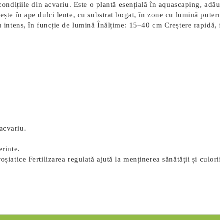
i condițiile din acvariu. Este o plantă esențială în aquascaping, ad
ește în ape dulci lente, cu substrat bogat, în zone cu lumină putern
oșu intens, în funcție de lumină Înălțime: 15–40 cm Creștere rapidă
acvariu.
erințe.
roșiatice Fertilizarea regulată ajută la menținerea sănătății și culor