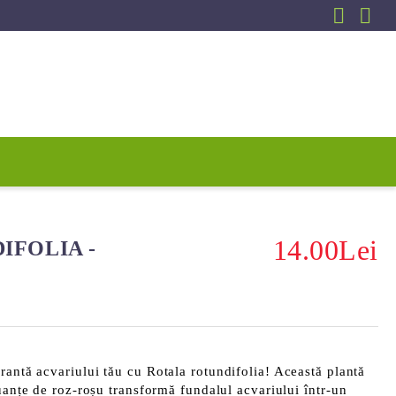
14.00Lei
IFOLIA -
rantă acvariului tău cu
Rotala rotundifolia
! Această plantă
nuanțe de roz-roșu transformă fundalul acvariului într-un