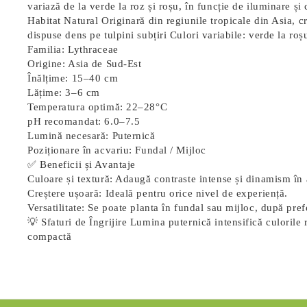
variază de la verde la roz și roșu, în funcție de iluminare ș
Habitat Natural Originară din regiunile tropicale din Asia, cr
dispuse dens pe tulpini subțiri Culori variabile: verde la r
Familia:
Lythraceae
Origine:
Asia de Sud-Est
Înălțime:
15–40 cm
Lățime:
3–6 cm
Temperatura optimă:
22–28°C
pH recomandat:
6.0–7.5
Lumină necesară:
Puternică
Poziționare în acvariu:
Fundal / Mijloc
✅ Beneficii și Avantaje
Culoare și textură
: Adaugă contraste intense și dinamism în 
Creștere ușoară
: Ideală pentru orice nivel de experiență.
Versatilitate
: Se poate planta în fundal sau mijloc, după pref
💡 Sfaturi de Îngrijire Lumina puternică intensifică culorile 
compactă