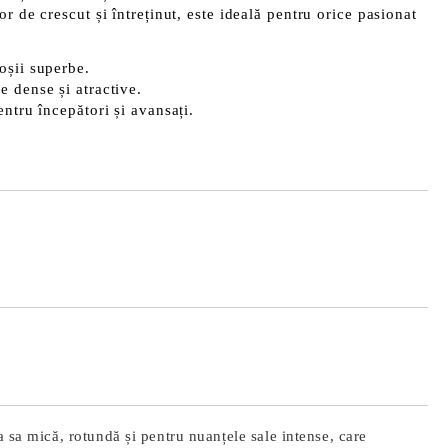
r de crescut și întreținut, este ideală pentru orice pasionat
oșii superbe.
e dense și atractive.
entru începători și avansați.
Îmi doresc
 sa mică, rotundă și pentru nuanțele sale intense, care