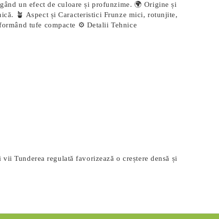
ăugând un efect de culoare și profunzime. 🌍 Origine și
ică. 🪴 Aspect și Caracteristici Frunze mici, rotunjite,
, formând tufe compacte ⚙️ Detalii Tehnice
ii vii Tunderea regulată favorizează o creștere densă și