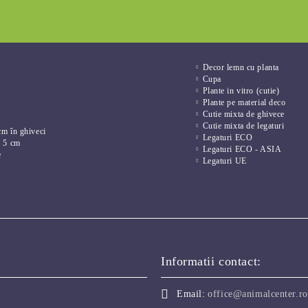
Decor lemn cu planta
Cupa
Plante in vitro (cutie)
Plante pe material deco
Cutie mixta de ghivece
Cutie mixta de legaturi
cm în ghiveci
Legaturi ECO
e 5 cm
Legaturi ECO - ASIA
e
Legaturi UE
Informatii contact:
Email:
office@animalcenter.ro