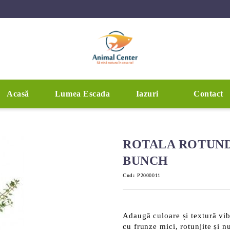
Acasă
Lumea Escada
Iazuri
Contact
ROTALA ROTUND
BUNCH
Cod:
P2000011
Adaugă culoare și textură vib
cu frunze mici, rotunjite și 