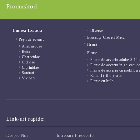
Producători
Lumea Escada
Diverse
Broscuțe-Creveti-Melci
Pești de acvariu
Hrană
Anabantidae
Betta
Plante
Characidae
Plante de acvariu adulte 8-14 
Ciclidae
Plante de acvariu în ghiveci d
Ciprinidae
Plante de acvariu cu inel/liber
Sanitari
Ramuri ( fire ) vrac
Vivipari
Plante cu bulb
Link-uri rapide:
Despre Noi
Întrebări Frecvente