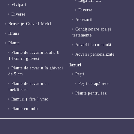
Legaturi UE
Vivipari
Diverse
Diverse
Accesorii
Broscuțe-Creveti-Melci
Condiționare apă și
Hrană
tratamente
Plante
Acvarii la comandă
Plante de acvariu adulte 8-
Acvarii personalizate
14 cm în ghiveci
Iazuri
Plante de acvariu în ghiveci
de 5 cm
Pești
Plante de acvariu cu
Pești de apă rece
inel/libere
Plante pentru iaz
Ramuri ( fire ) vrac
Plante cu bulb