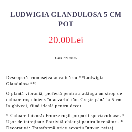
LUDWIGIA GLANDULOSA 5 CM
POT
20.00Lei
Cod:
P2020835
Descoperă frumusețea acvatică cu **Ludwigia
Glandulosa**!
O plantă vibrantă, perfectă pentru a adăuga un strop de
culoare roșu intens în acvariul tău. Crește până la 5 cm
în ghiveci, fiind ideală pentru decor.
*
Culoare intensă:
Frunze roșii-purpurii spectaculoase. *
Ușor de întreținut:
Potrivită chiar și pentru începători. *
Decorativă:
Transformă orice acvariu într-un peisaj