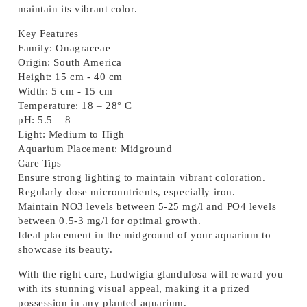
maintain its vibrant color.
Key Features
Family:
Onagraceae
Origin:
South America
Height:
15 cm - 40 cm
Width:
5 cm - 15 cm
Temperature:
18 – 28° C
pH:
5.5 – 8
Light:
Medium to High
Aquarium Placement:
Midground
Care Tips
Ensure strong lighting to maintain vibrant coloration.
Regularly dose micronutrients, especially iron.
Maintain NO3 levels between 5-25 mg/l and PO4 levels
between 0.5-3 mg/l for optimal growth.
Ideal placement in the midground of your aquarium to
showcase its beauty.
With the right care,
Ludwigia glandulosa
will reward you
with its stunning visual appeal, making it a prized
possession in any planted aquarium.