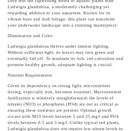
Dive into the captivating world of aquatic plants with
Ludwigia glandulosa
, a moderately challenging yet
rewarding addition to your aquarium. Known for its
vibrant hues and lush foliage, this plant can transform
your underwater landscape into a stunning masterpiece.
Illumination and Color
Ludwigia glandulosa
thrives under intense lighting.
Without sufficient light, its leaves may turn green and
eventually fall off. To maintain its rich, red coloration and
promote healthy growth,
adequate lighting is crucial
.
Nutrient Requirements
Given its dependency on strong light,
micronutrient
dosing, especially iron, becomes essential
. Macronutrient
fertilization is relatively straightforward; the levels of
nitrates (NO3) or phosphates (PO4) are not as critical as
ensuring these nutrients are present. Optimal growth
occurs with NO3 levels between 5 and 25 mg/l and PO4
levels between 0.5 and 3 mg/l. Unlike typical red plants,
Ludwigia glandulosa
does not require low nitrate levels to