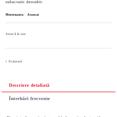
subacvatic deosebit.
Mentenanta:
Avansat
Îmi doresc
Avem
1
în stoc
Evaluează
Descriere detaliată
Întrebări frecvente