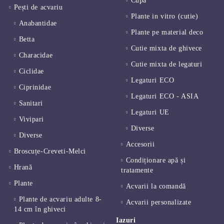
Cupa
Pești de acvariu
Plante in vitro (cutie)
Anabantidae
Plante pe material deco
Betta
Cutie mixta de ghivece
Characidae
Cutie mixta de legaturi
Ciclidae
Legaturi ECO
Ciprinidae
Legaturi ECO - ASIA
Sanitari
Legaturi UE
Vivipari
Diverse
Diverse
Accesorii
Broscuțe-Creveti-Melci
Condiționare apă și
Hrană
tratamente
Plante
Acvarii la comandă
Plante de acvariu adulte 8-
Acvarii personalizate
14 cm în ghiveci
Iazuri