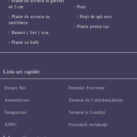
Plante de acvariu în ghiveci
de 5 cm
Pești
Plante de acvariu cu
Pești de apă rece
inel/libere
Plante pentru iaz
Ramuri ( fire ) vrac
Plante cu bulb
Link-uri rapide:
Despre Noi
Întrebări Frecvente
Autentificare
Termeni de Confidențialitate
Înregistrare
Termeni și Condiții
ANPC
Procedură reclamaţii