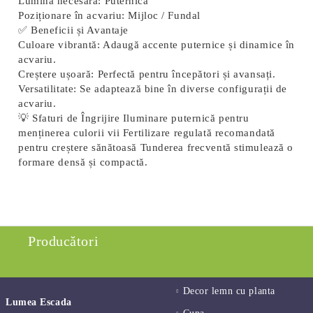
Lumină necesară:
Puternică
Poziționare în acvariu:
Mijloc / Fundal
✅ Beneficii și Avantaje
Culoare vibrantă
: Adaugă accente puternice și dinamice în
acvariu.
Creștere ușoară
: Perfectă pentru începători și avansați.
Versatilitate
: Se adaptează bine în diverse configurații de
acvariu.
💡 Sfaturi de Îngrijire Iluminare puternică pentru
menținerea culorii vii Fertilizare regulată recomandată
pentru creștere sănătoasă Tunderea frecventă stimulează o
formare densă și compactă.
Producători
Decor lemn cu planta
Lumea Escada