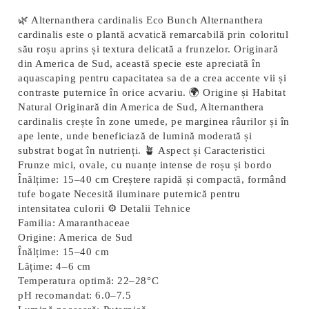
🌿 Alternanthera cardinalis Eco Bunch Alternanthera
cardinalis este o plantă acvatică remarcabilă prin coloritul
său roșu aprins și textura delicată a frunzelor. Originară
din America de Sud, această specie este apreciată în
aquascaping pentru capacitatea sa de a crea accente vii și
contraste puternice în orice acvariu. 🌍 Origine și Habitat
Natural Originară din America de Sud, Alternanthera
cardinalis crește în zone umede, pe marginea râurilor și în
ape lente, unde beneficiază de lumină moderată și
substrat bogat în nutrienți. 🪴 Aspect și Caracteristici
Frunze mici, ovale, cu nuanțe intense de roșu și bordo
Înălțime: 15–40 cm Creștere rapidă și compactă, formând
tufe bogate Necesită iluminare puternică pentru
intensitatea culorii ⚙️ Detalii Tehnice
Familia:
Amaranthaceae
Origine:
America de Sud
Înălțime:
15–40 cm
Lățime:
4–6 cm
Temperatura optimă:
22–28°C
pH recomandat:
6.0–7.5