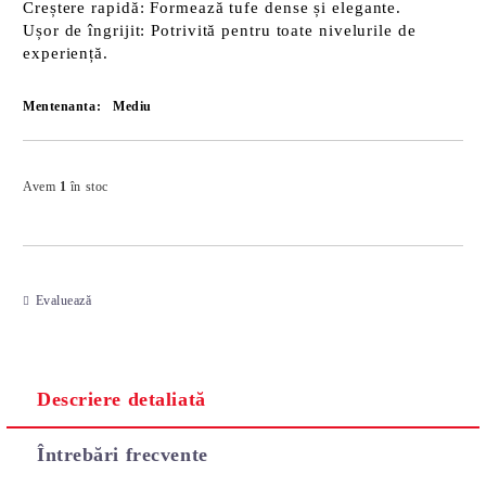
Creștere rapidă
: Formează tufe dense și elegante.
Ușor de îngrijit
: Potrivită pentru toate nivelurile de
experiență.
Mentenanta:
Mediu
Îmi doresc
Avem
1
în stoc
Evaluează
Descriere detaliată
Întrebări frecvente