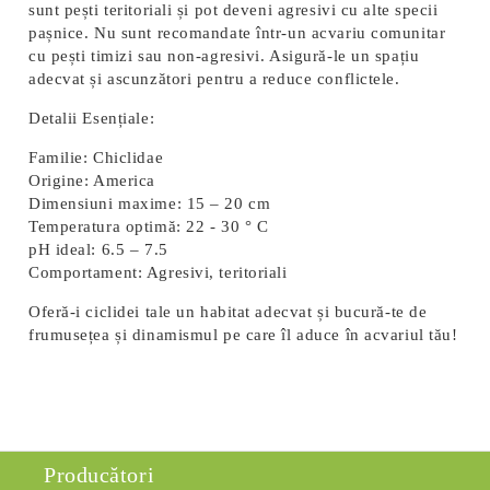
sunt pești teritoriali și pot deveni agresivi cu alte specii
pașnice. Nu sunt recomandate într-un acvariu comunitar
cu pești timizi sau non-agresivi. Asigură-le un spațiu
adecvat și ascunzători pentru a reduce conflictele.
Detalii Esențiale:
Familie:
Chiclidae
Origine:
America
Dimensiuni maxime:
15 – 20 cm
Temperatura optimă:
22 - 30 ° C
pH ideal:
6.5 – 7.5
Comportament:
Agresivi, teritoriali
Oferă-i ciclidei tale un habitat adecvat și bucură-te de
frumusețea și dinamismul pe care îl aduce în acvariul tău!
Producători