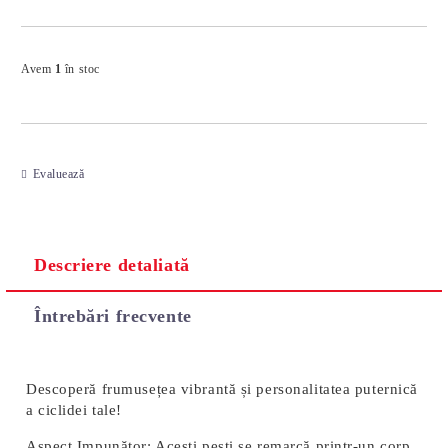
Îmi doresc
Avem
1
în stoc
Evaluează
Descriere detaliată
Întrebări frecvente
Descoperă frumusețea vibrantă și personalitatea puternică
a ciclidei tale!
Aspect Impunător:
Acești pești se remarcă printr-un corp