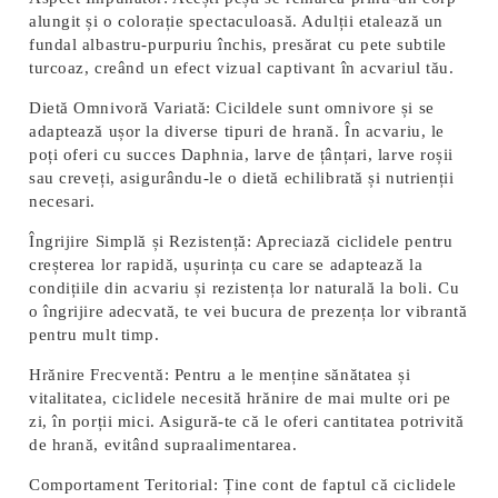
alungit și o colorație spectaculoasă. Adulții etalează un
fundal albastru-purpuriu închis, presărat cu pete subtile
turcoaz, creând un efect vizual captivant în acvariul tău.
Dietă Omnivoră Variată:
Cicildele sunt omnivore și se
adaptează ușor la diverse tipuri de hrană. În acvariu, le
poți oferi cu succes Daphnia, larve de țânțari, larve roșii
sau creveți, asigurându-le o dietă echilibrată și nutrienții
necesari.
Îngrijire Simplă și Rezistență:
Apreciază ciclidele pentru
creșterea lor rapidă, ușurința cu care se adaptează la
condițiile din acvariu și rezistența lor naturală la boli. Cu
o îngrijire adecvată, te vei bucura de prezența lor vibrantă
pentru mult timp.
Hrănire Frecventă:
Pentru a le menține sănătatea și
vitalitatea, ciclidele necesită hrănire de mai multe ori pe
zi, în porții mici. Asigură-te că le oferi cantitatea potrivită
de hrană, evitând supraalimentarea.
Comportament Teritorial:
Ține cont de faptul că ciclidele