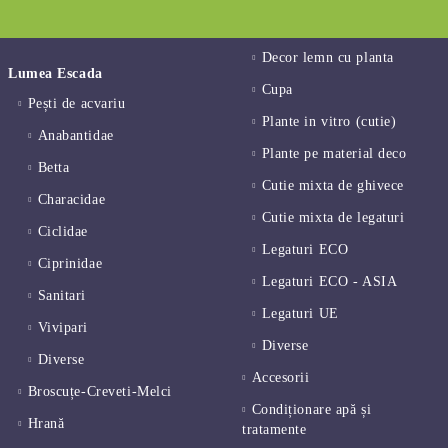
Decor lemn cu planta
Lumea Escada
Cupa
Pești de acvariu
Plante in vitro (cutie)
Anabantidae
Plante pe material deco
Betta
Cutie mixta de ghivece
Characidae
Cutie mixta de legaturi
Ciclidae
Legaturi ECO
Ciprinidae
Legaturi ECO - ASIA
Sanitari
Legaturi UE
Vivipari
Diverse
Diverse
Accesorii
Broscuțe-Creveti-Melci
Condiționare apă și
Hrană
tratamente