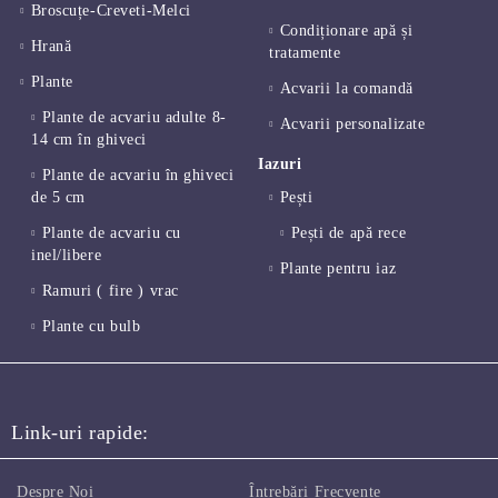
Broscuțe-Creveti-Melci
Condiționare apă și
Hrană
tratamente
Plante
Acvarii la comandă
Plante de acvariu adulte 8-
Acvarii personalizate
14 cm în ghiveci
Iazuri
Plante de acvariu în ghiveci
de 5 cm
Pești
Plante de acvariu cu
Pești de apă rece
inel/libere
Plante pentru iaz
Ramuri ( fire ) vrac
Plante cu bulb
Link-uri rapide:
Despre Noi
Întrebări Frecvente