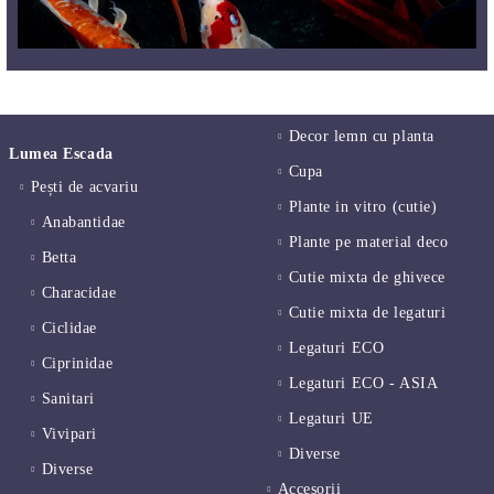
Decor lemn cu planta
Lumea Escada
Cupa
Pești de acvariu
Plante in vitro (cutie)
Anabantidae
Plante pe material deco
Betta
Cutie mixta de ghivece
Characidae
Cutie mixta de legaturi
Ciclidae
Legaturi ECO
Ciprinidae
Legaturi ECO - ASIA
Sanitari
Legaturi UE
Vivipari
Diverse
Diverse
Accesorii